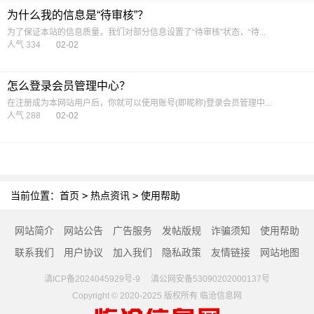
为什么我的信息是“待审核”？
为了保证本站的信息质量，我们对部分信息设置了“待审核”状态，“待...
人气 334
02-02
怎么登录会员管理中心？
在注册成为本网站用户后，你就可以使用账号(即昵称)登录会员管理中...
人气 288
02-02
当前位置：
首页
>
热点资讯
>
使用帮助
网站简介
网站公告
广告服务
发帖版规
诈骗须知
使用帮助
联系我们
用户协议
加入我们
隐私政策
友情链接
网站地图
滇ICP备2024045929号-9 滇公网安备53090202000137号
Copyright © 2020-2025 版权所有
临沧信息网