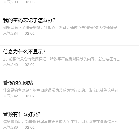
人气 290
02-03
我的密码忘记了怎么办？
如果您忘记了账号密码，别担心，您可以通过点击“登录”进入快速登录...
人气 284
02-02
信息为什么不显示？
1、如果信息含有敏感词汇、特殊字符或版规限制的内容，就需要工作...
人气 340
02-02
警惕钓鱼网站
什么是钓鱼网站？钓鱼网站通常伪装成为银行网站、淘宝店铺等这些可...
人气 242
02-02
置顶有什么好处？
信息置顶后，就能够很容易被更多的人关注到。因为网友在浏览信息时...
人气 289
02-02